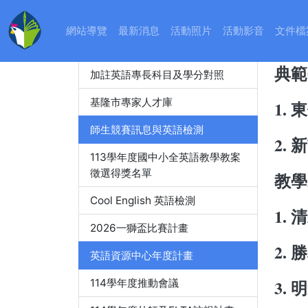
教師精進進修
:::
網站導覽
最新消息
活動照片
活動影音
文件檔
11
教師英語檢測
典範
加註英語專長科目及學分對照
基隆市專家人才庫
1.
師生競賽訊息與英語檢測
2.
113學年度國中小全英語教學教案
徵選得獎名單
教學
Cool English 英語檢測
1.
2026一獅盃比賽計畫
2.
英語資源中心年度計畫
3.
114學年度推動會議