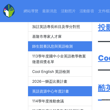
教師精進進修
:::
網站導覽
最新消息
活動照片
活動影音
文件檔
11
教師英語檢測
投
加註英語專長科目及學分對照
___
基隆市專家人才庫
師生競賽訊息與英語檢測
Co
113學年度國中小全英語教學教案
徵選得獎名單
___
Cool English 英語檢測
2026一獅盃比賽計畫
酷
英語資源中心年度計畫
_
__
114學年度推動會議