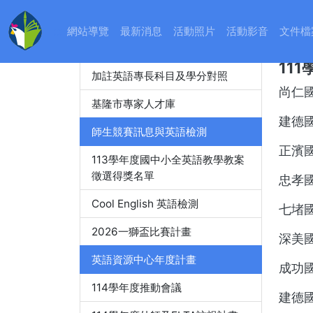
教師精進進修
:::
網站導覽
最新消息
活動照片
活動影音
文件檔
11
教師英語檢測
11
加註英語專長科目及學分對照
尚仁
基隆市專家人才庫
建德
師生競賽訊息與英語檢測
正濱
113學年度國中小全英語教學教案
徵選得獎名單
忠孝
Cool English 英語檢測
七堵
2026一獅盃比賽計畫
深美
英語資源中心年度計畫
成功
114學年度推動會議
建德