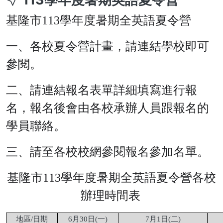
基隆市113學年度暑期全英語夏令營
一、各校夏令營計畫，請連結學校即可
參閱。
二、請連結報名表單詳細填寫進行報
名，報名後會由各校承辦人員跟報名的
學員聯絡。
三、請至各校校網參閱報名參加名單。
基隆市
113
學年度暑期全英語夏令營各校
辦理時間表
地區
/
日期
6
月
30
日
(
一
)
7
月
1
日
(
二
)