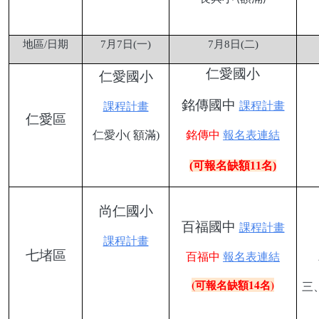
地區
/
日期
7
月
7
日
(
一
)
7
月
8
日
(
二
)
仁愛國小
仁愛國小
銘傳國中
課程計畫
課程計畫
仁愛區
仁愛小( 額滿)
銘傳中
報名表連結
(可報名缺額
11
名)
尚仁國小
百福國中
課程計畫
課程計畫
七堵區
百福中
報名表連結
(可報名缺額14名)
三