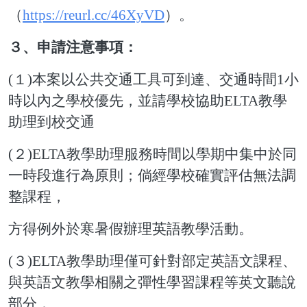
（
https://reurl.cc/46XyVD
）。
３、申請注意事項：
(
１
)
本案以公共交通工具可到達、交通時間
1
小
時以內
之學校優先，並請學校協助
ELTA
教學
助理到校交通
(
２
)ELTA
教學助理服務時間以學期中集中於同
一時段進
行為原則；倘經學校確實評估無法調
整課程，
方得
例外於寒暑假辦理英語教學活動。
(
３
)ELTA
教學助理僅可針對部定英語文課程、
與英語文
教學相關之彈性學習課程等英文聽說
部分，