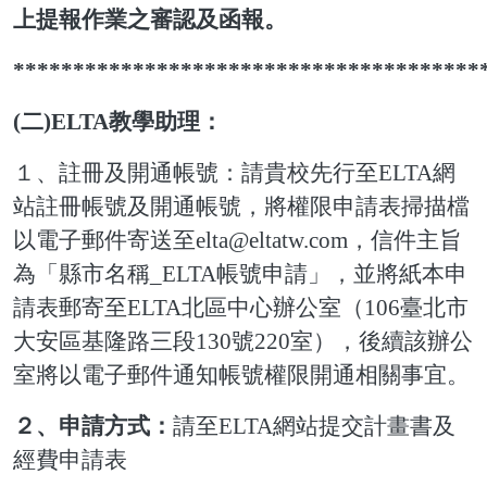
上提報作業
之審認及函報。
***************************************
(
二
)ELTA
教學助理：
１、註冊及開通帳號：請貴校先行至
ELTA
網
站註冊帳號及開通帳號，將權限申請表掃描檔
以電子郵件寄送至
elta@eltatw.com
，信件主旨
為「縣市名稱
_ELTA
帳號申請」，並將紙本申
請表郵寄至
ELTA
北區中心辦公室（
106
臺北市
大安區基隆路三段
130
號
220
室），後續該辦公
室將以電子郵件通知帳號權限開通相關事宜。
２、
申請方式：
請至
ELTA
網站提交計畫書及
經費申請表